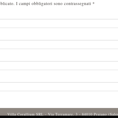
blicato.
I campi obbligatori sono contrassegnati
*
Villa Corallium SRL - Via Terramare, 3 - 84010 Praiano (Sal