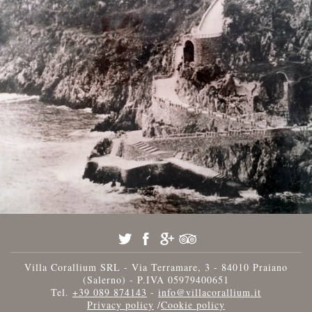
Villa Corallium SRL - Via Terramare, 3 - 84010 Praiano
(Salerno) - P.IVA 05979400651
Tel.
+39 089 874143
-
info@villacorallium.it
Privacy policy
/
Cookie policy