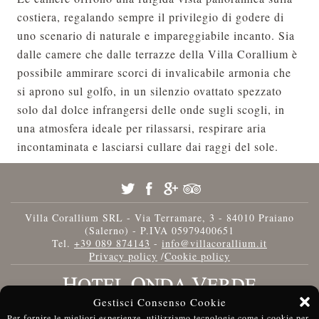
costiera, regalando sempre il privilegio di godere di
uno scenario di naturale e impareggiabile incanto. Sia
dalle camere che dalle terrazze della Villa Corallium è
possibile ammirare scorci di invalicabile armonia che
si aprono sul golfo, in un silenzio ovattato spezzato
solo dal dolce infrangersi delle onde sugli scogli, in
una atmosfera ideale per rilassarsi, respirare aria
incontaminata e lasciarsi cullare dai raggi del sole.
Villa Corallium SRL - Via Terramare, 3 - 84010 Praiano
(Salerno) - P.IVA 05979400651
Tel.
+39 089 874143
-
info@villacorallium.it
Privacy policy
/
Cookie policy
Gestisci Consenso Cookie
Per fornire le migliori esperienze, utilizziamo tecnologie come i cookie per