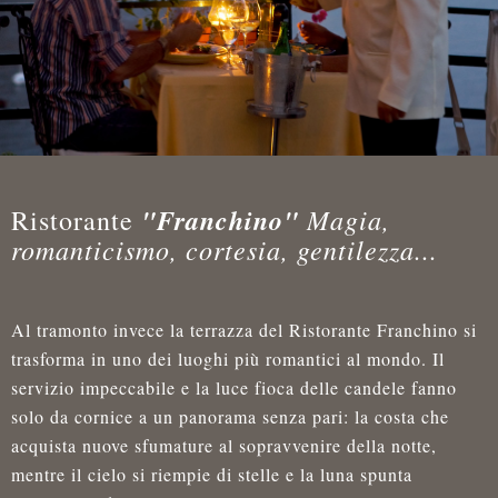
"Franchino"
Magia,
Ristorante
romanticismo, cortesia, gentilezza...
Al tramonto invece la terrazza del Ristorante Franchino si
trasforma in uno dei luoghi più romantici al mondo. Il
servizio impeccabile e la luce fioca delle candele fanno
solo da cornice a un panorama senza pari: la costa che
acquista nuove sfumature al sopravvenire della notte,
mentre il cielo si riempie di stelle e la luna spunta