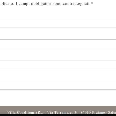
blicato.
I campi obbligatori sono contrassegnati
*
Villa Corallium SRL - Via Terramare, 3 - 84010 Praiano (Sal