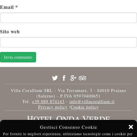
Email
*
Sito web
Villa Corallium SRL - Via Terramare, 3 - 84010 Praiano
(Salerno) - P.IVA 05979400651
Tel.
+39 089 874143
-
info@villacorallium.it
Privacy policy
/
Cookie policy
Gestisci Consenso Cookie
Per fornire le migliori esperienze, utilizziamo tecnologie come i cookie per