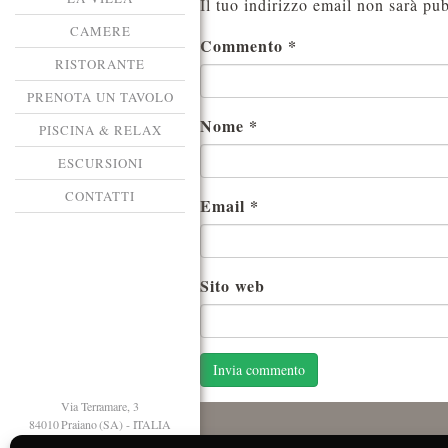
Il tuo indirizzo email non sarà pub
CAMERE
Commento
*
RISTORANTE
PRENOTA UN TAVOLO
Nome
*
PISCINA & RELAX
ESCURSIONI
CONTATTI
Email
*
Sito web
Via Terramare, 3
84010 Praiano (SA) - ITALIA
T. +39 089 874125