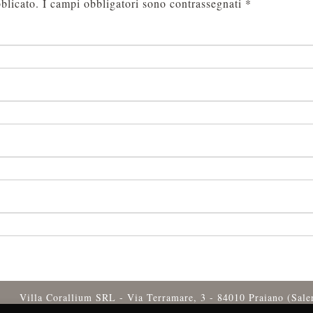
blicato.
I campi obbligatori sono contrassegnati
*
Villa Corallium SRL - Via Terramare, 3 - 84010 Praiano (Sal
Tel.
+39 089 874143
-
info@villacoralli