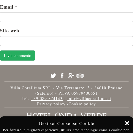
Email
*
Sito web
Villa Corallium SRL - Via Terramare, 3 - 84010 Praiano
(Salerno) - P.IVA 05979400651
Tel.
+39 089 874143
-
info@villacorallium.it
Privacy policy
/
Cookie policy
Gestisci Consenso Cookie
Per fornire le migliori esperienze, utilizziamo tecnologie come i cookie per