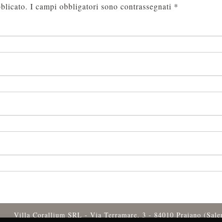
blicato.
I campi obbligatori sono contrassegnati
*
Villa Corallium SRL - Via Terramare, 3 - 84010 Praiano (Sal