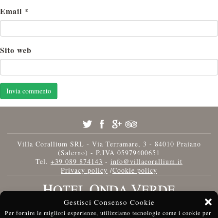
Email
*
Sito web
Villa Corallium SRL - Via Terramare, 3 - 84010 Praiano
(Salerno) - P.IVA 05979400651
Tel.
+39 089 874143
-
info@villacorallium.it
Privacy policy
/
Cookie policy
Gestisci Consenso Cookie
Per fornire le migliori esperienze, utilizziamo tecnologie come i cookie per