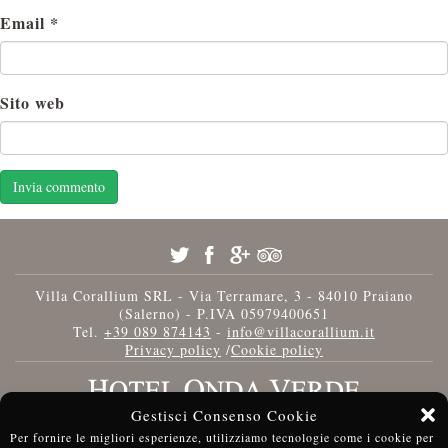
Email
*
Sito web
Villa Corallium SRL - Via Terramare, 3 - 84010 Praiano
(Salerno) - P.IVA 05979400651
Tel.
+39 089 874143
-
info@villacorallium.it
Privacy policy
/
Cookie policy
Gestisci Consenso Cookie
Per fornire le migliori esperienze, utilizziamo tecnologie come i cookie per