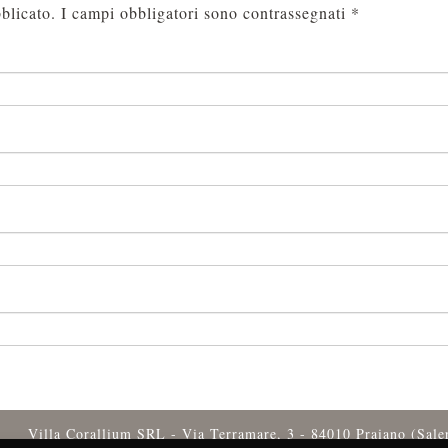
blicato.
I campi obbligatori sono contrassegnati
*
Villa Corallium SRL - Via Terramare, 3 - 84010 Praiano (Sal