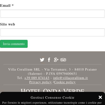
Email
*
Sito web
Villa Corallium SRL - Via Terramare, 3 - 84010 Praiano
(Salerno) - P.IVA 05979400651
Tel.
+39 089 874143
-
info@villacorallium.it
Privacy policy
/
Cookie policy
Gestisci Consenso Cookie
Per fornire le migliori esperienze, utilizziamo tecnologie come i cookie per