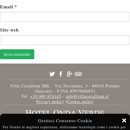
Email
*
Sito web
Villa Corallium SRL - Via Terramare, 3 - 84010 Praiano
(Salerno) - P.IVA 05979400651
Tel.
+39 089 874143
-
info@villacorallium.it
Privacy policy
/
Cookie policy
Gestisci Consenso Cookie
Per fornire le migliori esperienze, utilizziamo tecnologie come i cookie per