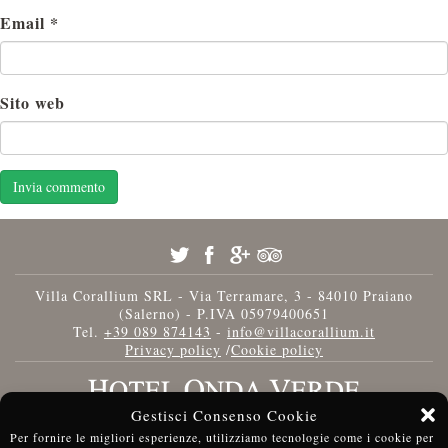
Email
*
Sito web
Villa Corallium SRL - Via Terramare, 3 - 84010 Praiano
(Salerno) - P.IVA 05979400651
Tel.
+39 089 874143
-
info@villacorallium.it
Privacy policy
/
Cookie policy
Gestisci Consenso Cookie
Per fornire le migliori esperienze, utilizziamo tecnologie come i cookie per