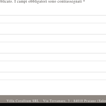
blicato.
I campi obbligatori sono contrassegnati
*
Villa Corallium SRL - Via Terramare, 3 - 84010 Praiano (Sal
Tel.
+39 089 874143
-
info@villacoralli