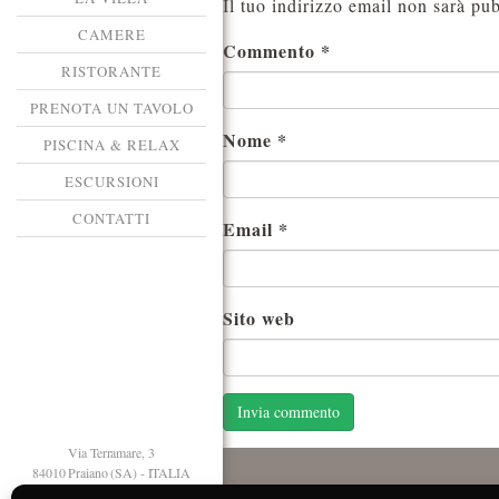
Il tuo indirizzo email non sarà pub
CAMERE
Commento
*
RISTORANTE
PRENOTA UN TAVOLO
Nome
*
PISCINA & RELAX
ESCURSIONI
CONTATTI
Email
*
Sito web
Via Terramare, 3
84010 Praiano (SA) - ITALIA
T. +39 089 874125