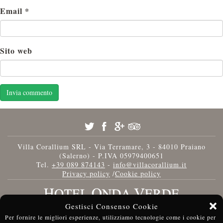
Email
*
Sito web
Villa Corallium SRL - Via Terramare, 3 - 84010 Praiano
(Salerno) - P.IVA 05979400651
Tel.
+39 089 874143
-
info@villacorallium.it
Privacy policy
/
Cookie policy
Gestisci Consenso Cookie
Per fornire le migliori esperienze, utilizziamo tecnologie come i cookie per