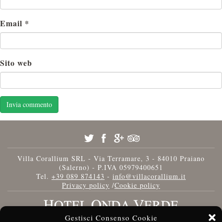
Email
*
Sito web
Villa Corallium SRL - Via Terramare, 3 - 84010 Praiano
(Salerno) - P.IVA 05979400651
Tel.
+39 089 874143
-
info@villacorallium.it
Privacy policy
/
Cookie policy
Gestisci Consenso Cookie