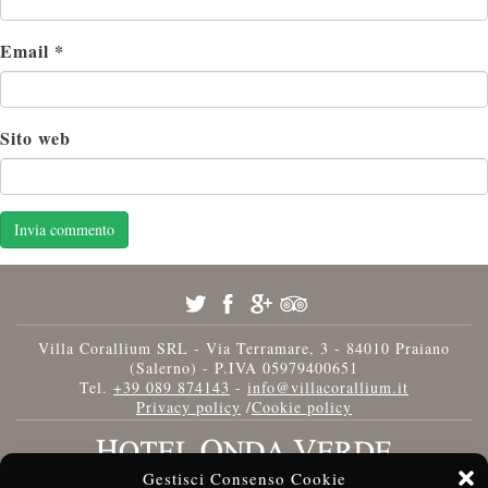
Email
*
Sito web
Villa Corallium SRL - Via Terramare, 3 - 84010 Praiano
(Salerno) - P.IVA 05979400651
Tel.
+39 089 874143
-
info@villacorallium.it
Privacy policy
/
Cookie policy
Gestisci Consenso Cookie