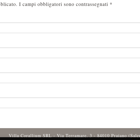
blicato.
I campi obbligatori sono contrassegnati
*
Villa Corallium SRL - Via Terramare, 3 - 84010 Praiano (Sal