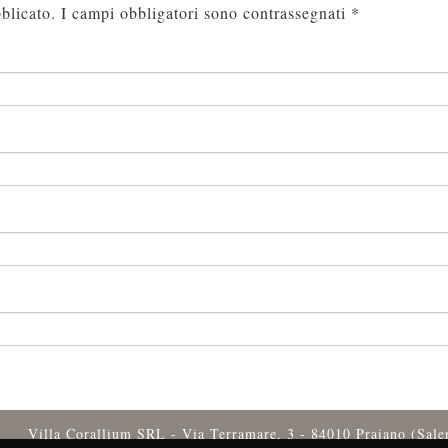
blicato.
I campi obbligatori sono contrassegnati
*
Villa Corallium SRL - Via Terramare, 3 - 84010 Praiano (Sal