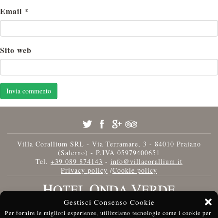
Email
*
Sito web
Villa Corallium SRL - Via Terramare, 3 - 84010 Praiano
(Salerno) - P.IVA 05979400651
Tel.
+39 089 874143
-
info@villacorallium.it
Privacy policy
/
Cookie policy
Gestisci Consenso Cookie
Per fornire le migliori esperienze, utilizziamo tecnologie come i cookie per