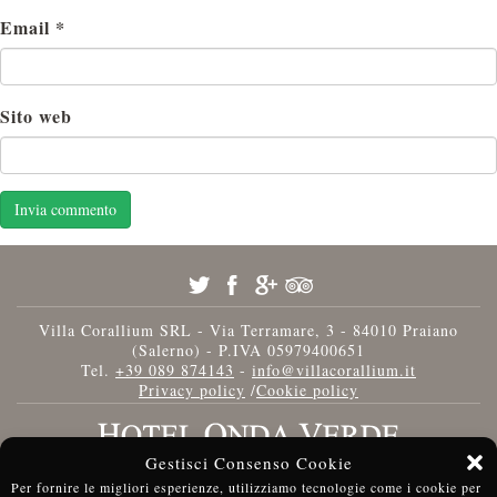
Email
*
Sito web
Villa Corallium SRL - Via Terramare, 3 - 84010 Praiano
(Salerno) - P.IVA 05979400651
Tel.
+39 089 874143
-
info@villacorallium.it
Privacy policy
/
Cookie policy
Gestisci Consenso Cookie
Per fornire le migliori esperienze, utilizziamo tecnologie come i cookie per