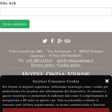
Sito web
Villa Corallium SRL - Via Terramare, 3 - 84010 Praiano
(Salerno) - P.IVA 05979400651
Tel.
+39 089 874143
-
info@villacorallium.it
Privacy policy
/
Cookie policy
Gestisci Consenso Cookie
Per fornire le migliori esperienze, utilizziamo tecnologie come i cookie per
memorizzare e/o accedere alle informazioni del dispositivo. Il consenso a
queste tecnologie ci permetterà di elaborare dati come il comportamento di
navigazione o ID unici su questo sito. Non acconsentire o ritirare il
consenso può influire negativamente su alcune caratteristiche e funzioni.