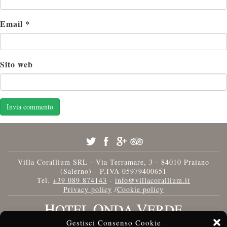
Email
*
Sito web
Villa Corallium SRL - Via Terramare, 3 - 84010 Praiano
(Salerno) - P.IVA 05979400651
Tel.
+39 089 874143
-
info@villacorallium.it
Privacy policy
/
Cookie policy
Gestisci Consenso Cookie