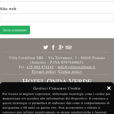
Sito web
Villa Corallium SRL - Via Terramare, 3 - 84010 Praiano
(Salerno) - P.IVA 05979400651
Tel.
+39 089 874143
-
info@villacorallium.it
Privacy policy
/
Cookie policy
Gestisci Consenso Cookie
Per fornire le migliori esperienze, utilizziamo tecnologie come i cookie per
memorizzare e/o accedere alle informazioni del dispositivo. Il consenso a
queste tecnologie ci permetterà di elaborare dati come il comportamento di
navigazione o ID unici su questo sito. Non acconsentire o ritirare il
consenso può influire negativamente su alcune caratteristiche e funzioni.