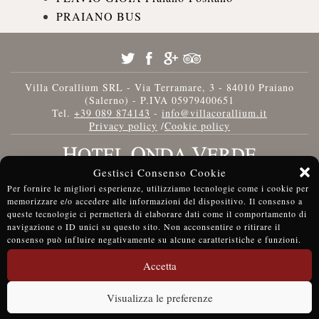
PRAIANO BUS
Villa Corallium SRL - Via Terramare, 3 - 84010 Praiano
(Salerno) - P.IVA 05979400651
Tel.
+39 089 874143
-
info@villacorallium.it
Privacy policy
/
Cookie policy
Gestisci Consenso Cookie
Per fornire le migliori esperienze, utilizziamo tecnologie come i cookie per
memorizzare e/o accedere alle informazioni del dispositivo. Il consenso a
queste tecnologie ci permetterà di elaborare dati come il comportamento di
navigazione o ID unici su questo sito. Non acconsentire o ritirare il
consenso può influire negativamente su alcune caratteristiche e funzioni.
Accetta
Visualizza le preferenze
BOOK NOW