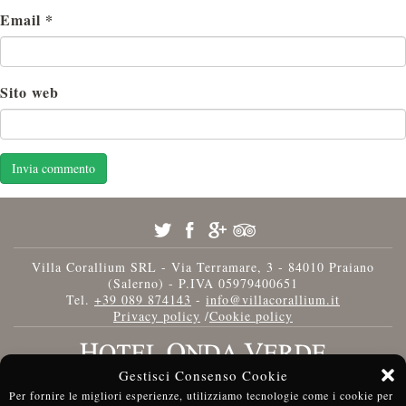
Email
*
Sito web
Villa Corallium SRL - Via Terramare, 3 - 84010 Praiano
(Salerno) - P.IVA 05979400651
Tel.
+39 089 874143
-
info@villacorallium.it
Privacy policy
/
Cookie policy
Gestisci Consenso Cookie
Per fornire le migliori esperienze, utilizziamo tecnologie come i cookie per