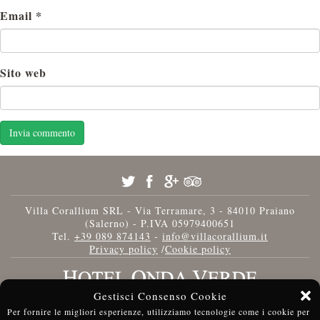
Email
*
Sito web
Villa Corallium SRL - Via Terramare, 3 - 84010 Praiano
(Salerno) - P.IVA 05979400651
Tel.
+39 089 874143
-
info@villacorallium.it
Privacy policy
/
Cookie policy
Gestisci Consenso Cookie
Per fornire le migliori esperienze, utilizziamo tecnologie come i cookie per