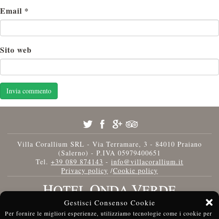
Email
*
Sito web
Villa Corallium SRL - Via Terramare, 3 - 84010 Praiano
(Salerno) - P.IVA 05979400651
Tel.
+39 089 874143
-
info@villacorallium.it
Privacy policy
/
Cookie policy
Gestisci Consenso Cookie
Per fornire le migliori esperienze, utilizziamo tecnologie come i cookie per