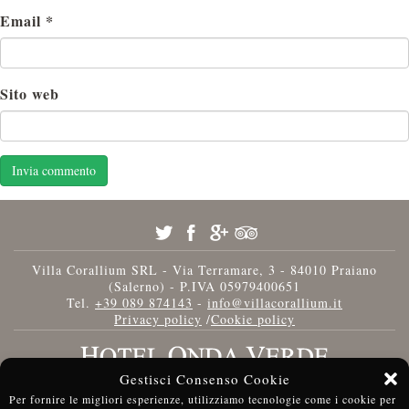
Email
*
Sito web
Villa Corallium SRL - Via Terramare, 3 - 84010 Praiano
(Salerno) - P.IVA 05979400651
Tel.
+39 089 874143
-
info@villacorallium.it
Privacy policy
/
Cookie policy
Gestisci Consenso Cookie
Per fornire le migliori esperienze, utilizziamo tecnologie come i cookie per