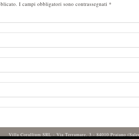
blicato.
I campi obbligatori sono contrassegnati
*
Villa Corallium SRL - Via Terramare, 3 - 84010 Praiano (Sal