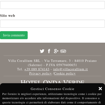
Sito web
Villa Corallium SRL - Via Terramare, 3 - 84010 Praiano
(Salerno) - P.IVA 05979400651
Tel.
+39 089 874143
-
info@villacorallium.it
Privacy policy
/
Cookie policy
Gestisci Consenso Cookie
Per fornire le migliori esperienze, utilizziamo tecnologie come i cookie per
memorizzare e/o accedere alle informazioni del dispositivo. Il consenso a
queste tecnologie ci permetterà di elaborare dati come il comportamento di