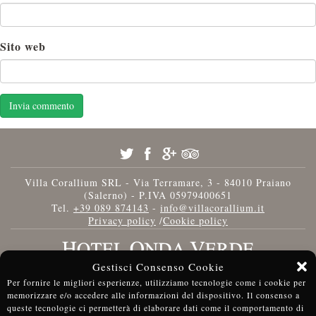
Sito web
Villa Corallium SRL - Via Terramare, 3 - 84010 Praiano
(Salerno) - P.IVA 05979400651
Tel.
+39 089 874143
-
info@villacorallium.it
Privacy policy
/
Cookie policy
Gestisci Consenso Cookie
Per fornire le migliori esperienze, utilizziamo tecnologie come i cookie per
memorizzare e/o accedere alle informazioni del dispositivo. Il consenso a
queste tecnologie ci permetterà di elaborare dati come il comportamento di