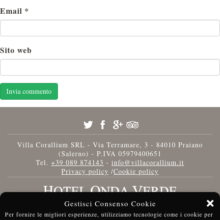
Email
*
Sito web
Villa Corallium SRL - Via Terramare, 3 - 84010 Praiano
(Salerno) - P.IVA 05979400651
Tel.
+39 089 874143
-
info@villacorallium.it
Privacy policy
/
Cookie policy
Gestisci Consenso Cookie
Per fornire le migliori esperienze, utilizziamo tecnologie come i cookie per