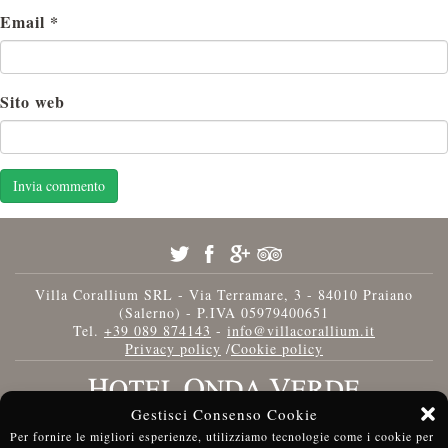
Email
*
Sito web
Villa Corallium SRL - Via Terramare, 3 - 84010 Praiano
(Salerno) - P.IVA 05979400651
Tel.
+39 089 874143
-
info@villacorallium.it
Privacy policy
/
Cookie policy
Gestisci Consenso Cookie
Per fornire le migliori esperienze, utilizziamo tecnologie come i cookie per