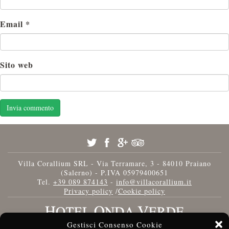
Email
*
Sito web
Villa Corallium SRL - Via Terramare, 3 - 84010 Praiano
(Salerno) - P.IVA 05979400651
Tel.
+39 089 874143
-
info@villacorallium.it
Privacy policy
/
Cookie policy
Gestisci Consenso Cookie