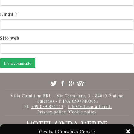
Email
*
Sito web
Villa Corallium SRL - Via Terramare, 3 - 84010 Praiano
(Salerno) - P.IVA 05979400651
Tel.
+39 089 874143
-
info@villacorallium.it
Privacy policy
/
Cookie policy
Gestisci Consenso Cookie