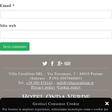
Email
*
Sito web
Villa Corallium SRL - Via Terramare, 3 - 84010 Praiano
(Salerno) - P.IVA 05979400651
Tel.
+39 089 874143
-
info@villacorallium.it
Privacy policy
/
Cookie policy
Gestisci Consenso Cookie
Per fornire le migliori esperienze, utilizziamo tecnologie come i cookie per