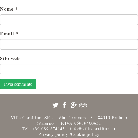
Nome
*
Email
*
Sito web
Villa Corallium SRL - Via Terramare, 3 - 84010 Praiano
(Salerno) - P.IVA 05979400651
Tel.
+39 089 874143
-
info@villacorallium.it
Privacy policy
/
Cookie policy