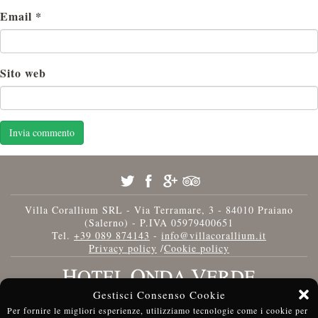
Email
*
Sito web
Villa Corallium SRL - Via Terramare, 3 - 84010 Praiano
(Salerno) - P.IVA 05979400651
Tel.
+39 089 874143
-
info@villacorallium.it
Privacy policy
/
Cookie policy
Gestisci Consenso Cookie
Per fornire le migliori esperienze, utilizziamo tecnologie come i cookie per