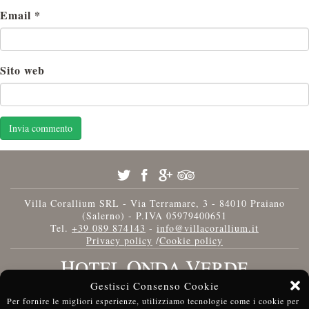
Email
*
Sito web
Villa Corallium SRL - Via Terramare, 3 - 84010 Praiano
(Salerno) - P.IVA 05979400651
Tel.
+39 089 874143
-
info@villacorallium.it
Privacy policy
/
Cookie policy
Gestisci Consenso Cookie
Per fornire le migliori esperienze, utilizziamo tecnologie come i cookie per