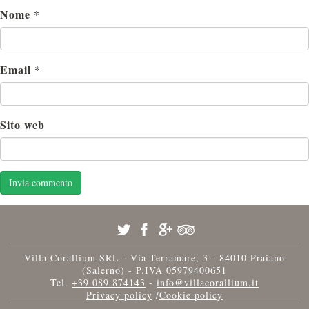
Nome
*
Email
*
Sito web
Villa Corallium SRL - Via Terramare, 3 - 84010 Praiano
(Salerno) - P.IVA 05979400651
Tel.
+39 089 874143
-
info@villacorallium.it
Privacy policy
/
Cookie policy